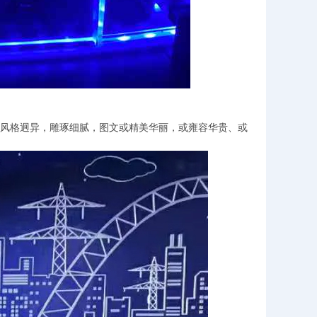
风格迥异，雕琢细腻，图文或精美华丽，或雍容华贵、或