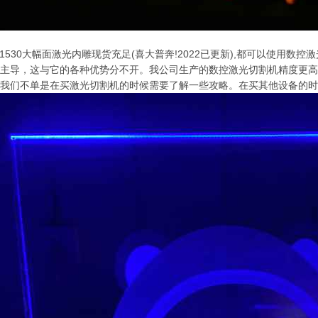
-1530大幅面激光内雕现货充足(喜大普奔!2022已更新),都可以使用
主导，这与它的各种优势分不开。我公司生产的数控激光切割机精度更高
我们不单是在买激光切割机的时候需要了解一些攻略。在买其他设备的时