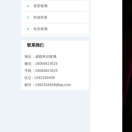
渐变玻璃
夹娟夹胶
夹丝玻璃
联系我们
地址：成都夹丝玻璃
微信：18084823625
手机：18084823625
Q Q：1492334459
邮件：
1492334459@qq.com