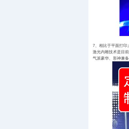
7、相比于平面打印,
激光内雕技术是目前
气派豪华、形神兼备