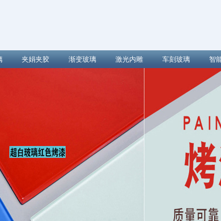
璃
夹娟夹胶
渐变玻璃
激光内雕
车刻玻璃
智