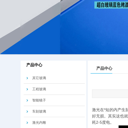
产品中心
产品中心
其它玻璃
工程玻璃
智能镜子
激光在*短的内产生
车刻玻璃
好无损。其实这也就
耗2-5度电。
激光内雕