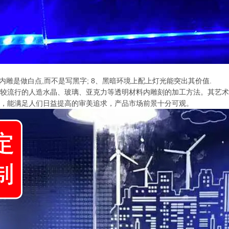
内雕是做白点,而不是写黑字; 8、黑暗环境上配上灯光能突出其价值.
较流行的人造水晶、玻璃、亚克力等透明材料内雕刻的加工方法。其艺术
，能满足人们日益提高的审美追求，产品市场前景十分可观。