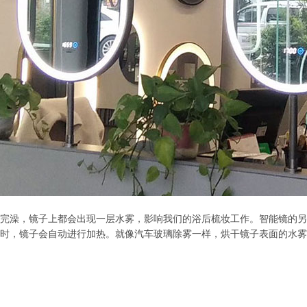
完澡，镜子上都会出现一层水雾，影响我们的浴后梳妆工作。智能镜的另
时，镜子会自动进行加热。就像汽车玻璃除雾一样，烘干镜子表面的水雾