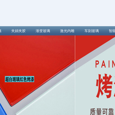
璃
夹娟夹胶
渐变玻璃
激光内雕
车刻玻璃
智