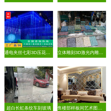
通电夹丝七彩3D压花激光内雕屏风
立体雕刻3D激光内雕玻璃
超白长虹条纹车刻玻璃
售楼部样板间艺术图案车刻玻璃