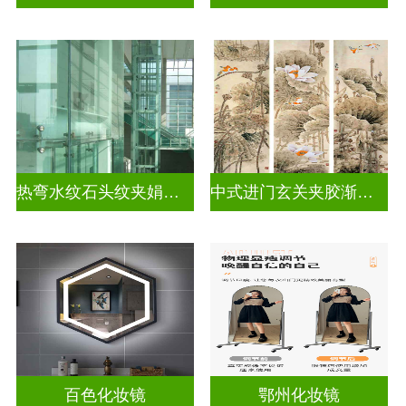
热弯水纹石头纹夹娟玻璃
中式进门玄关夹胶渐变玻璃
百色化妆镜
鄂州化妆镜